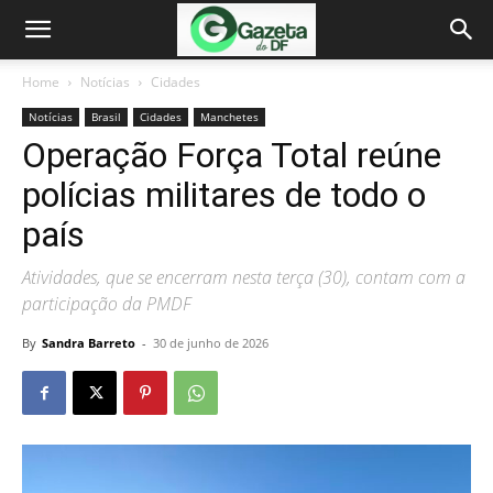
Home
Notícias
Cidades
Notícias
Brasil
Cidades
Manchetes
Operação Força Total reúne
polícias militares de todo o
país
Atividades, que se encerram nesta terça (30), contam com a
participação da PMDF
By
Sandra Barreto
-
30 de junho de 2026