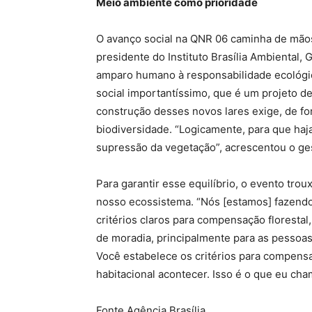
Meio ambiente como prioridade
O avanço social na QNR 06 caminha de mãos
presidente do Instituto Brasília Ambiental
amparo humano à responsabilidade ecológi
social importantíssimo, que é um projeto de
construção desses novos lares exige, de fo
biodiversidade. “Logicamente, para que haja
supressão da vegetação”, acrescentou o ges
Para garantir esse equilíbrio, o evento tr
nosso ecossistema. “Nós [estamos] fazendo
critérios claros para compensação florestal
de moradia, principalmente para as pessoa
Você estabelece os critérios para compensaç
habitacional acontecer. Isso é o que eu ch
Fonte Agência Brasília