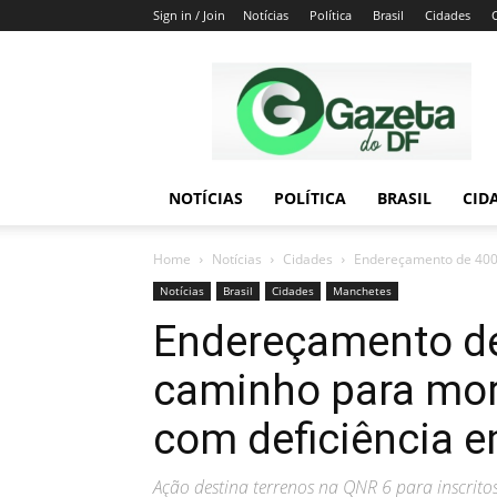
Sign in / Join
Notícias
Política
Brasil
Cidades
Gazeta
do
DF
NOTÍCIAS
POLÍTICA
BRASIL
CID
Home
Notícias
Cidades
Endereçamento de 400 
Notícias
Brasil
Cidades
Manchetes
Endereçamento de
caminho para mor
com deficiência e
Ação destina terrenos na QNR 6 para inscri