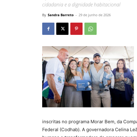
cidadania e a dignidade habitacional
By
Sandra Barreto
-
29 de junho de 2026
inscritas no programa Morar Bem, da Compa
Federal (Codhab). A governadora Celina Leã