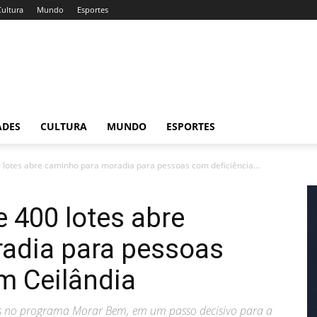
Cultura
Mundo
Esportes
ADES
CULTURA
MUNDO
ESPORTES
lotes abre caminho para moradia para pessoas com deficiência...
 400 lotes abre
adia para pessoas
m Ceilândia
tos no programa Morar Bem, em um passo decisivo para a