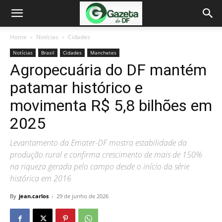
Home
Notícias
Cidades
Notícias
Brasil
Cidades
Manchetes
Agropecuária do DF mantém
patamar histórico e
movimenta R$ 5,8 bilhões em
2025
Levantamento da Emater-DF mostra estabilidade da
produção rural e confirma crescimento de mais de 150%
na riqueza gerada pelo campo desde o início da série
histórica em 2016
By
jean.carlos
-
29 de junho de 2026