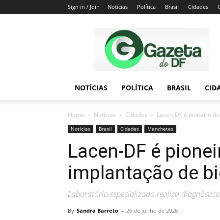
Sign in / Join
Notícias
Política
Brasil
Cidades
Gazeta
do
DF
NOTÍCIAS
POLÍTICA
BRASIL
CID
Home
Notícias
Cidades
Lacen-DF é pioneiro d
Notícias
Brasil
Cidades
Manchetes
Lacen-DF é pionei
implantação de bi
Laboratório especializado realiza diagnóstico
By
Sandra Barreto
-
26 de junho de 2026