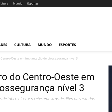
Cultura
Mundo
Esportes
ADES
CULTURA
MUNDO
ESPORTES
o Centro-Oeste em implantação de biossegurança nível 3
ro do Centro-Oeste em
ossegurança nível 3
s de tuberculose e recebe amostras de diferentes estados