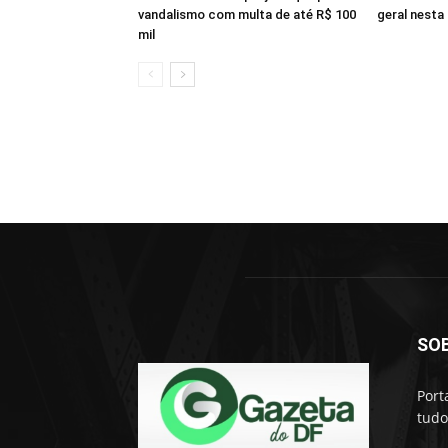
vandalismo com multa de até R$ 100
geral nesta 
mil
SO
Port
tudo