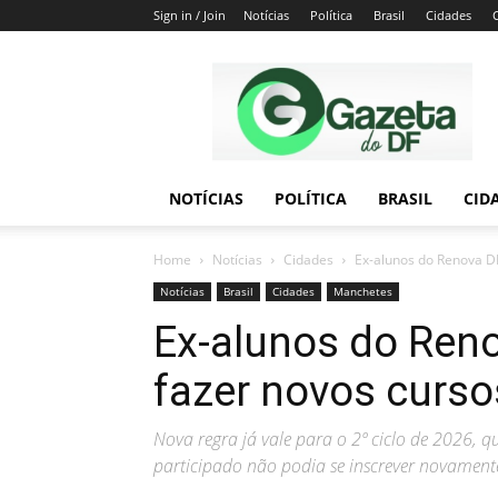
Sign in / Join
Notícias
Política
Brasil
Cidades
Gazeta
do
DF
NOTÍCIAS
POLÍTICA
BRASIL
CID
Home
Notícias
Cidades
Ex-alunos do Renova D
Notícias
Brasil
Cidades
Manchetes
Ex-alunos do Ren
fazer novos curs
Nova regra já vale para o 2º ciclo de 2026, q
participado não podia se inscrever novament