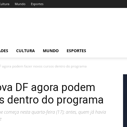
Cultura
Mundo
Esportes
ADES
CULTURA
MUNDO
ESPORTES
F agora podem fazer novos cursos dentro do programa
ova DF agora podem
os dentro do programa
ue começa nesta quarta-feira (17); antes, quem já havia
e