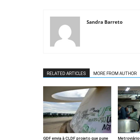
Sandra Barreto
RELATED ARTICLES
MORE FROM AUTHOR
GDF envia à CLDF projeto que pune
Metroviári