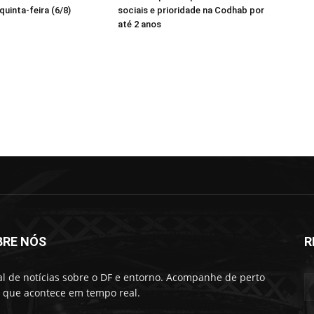
quinta-feira (6/8)
sociais e prioridade na Codhab por
até 2 anos
BRE NÓS
R
al de notícias sobre o DF e entorno. Acompanhe de perto
 que acontece em tempo real.