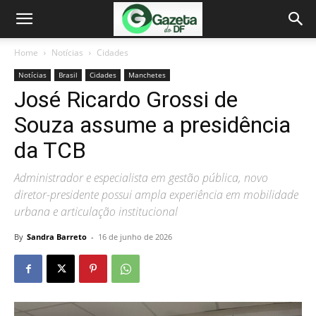
Home
Notícias
Cidades
Notícias
Brasil
Cidades
Manchetes
José Ricardo Grossi de
Souza assume a presidência
da TCB
Administrador e especialista em gestão pública, novo
diretor-presidente possui ampla experiência em mobilidade
urbana e articulação institucional
By
Sandra Barreto
-
16 de junho de 2026