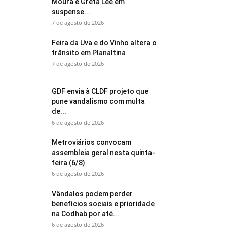
Moura e Greta Lee em
suspense...
7 de agosto de 2026
Feira da Uva e do Vinho altera o
trânsito em Planaltina
7 de agosto de 2026
GDF envia à CLDF projeto que
pune vandalismo com multa
de...
6 de agosto de 2026
Metroviários convocam
assembleia geral nesta quinta-
feira (6/8)
6 de agosto de 2026
Vândalos podem perder
benefícios sociais e prioridade
na Codhab por até...
6 de agosto de 2026