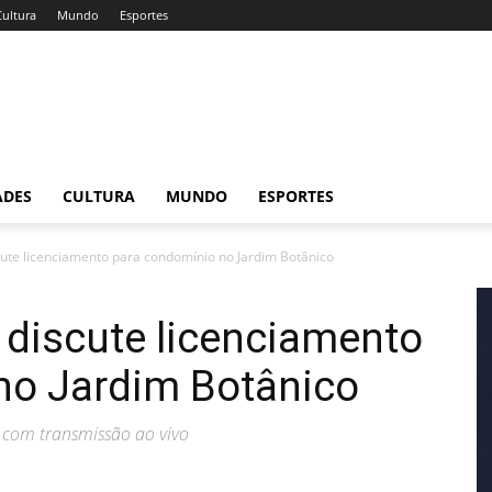
Cultura
Mundo
Esportes
ADES
CULTURA
MUNDO
ESPORTES
cute licenciamento para condomínio no Jardim Botânico
 discute licenciamento
no Jardim Botânico
, com transmissão ao vivo