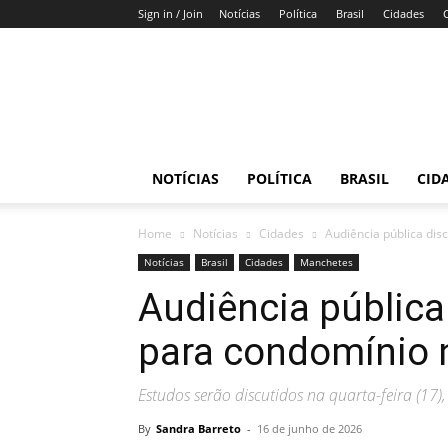
Sign in / Join
Notícias
Política
Brasil
Cidades
Gazeta
do
DF
NOTÍCIAS
POLÍTICA
BRASIL
CID
Home
Notícias
Cidades
Audiência pública dis
Notícias
Brasil
Cidades
Manchetes
Audiência pública
para condomínio 
Estudos serão discutidos na quarta-feira (17)
By
Sandra Barreto
-
16 de junho de 2026