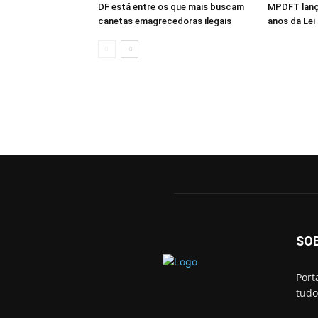
DF está entre os que mais buscam
MPDFT lanç
canetas emagrecedoras ilegais
anos da Lei
SO
Port
tudo