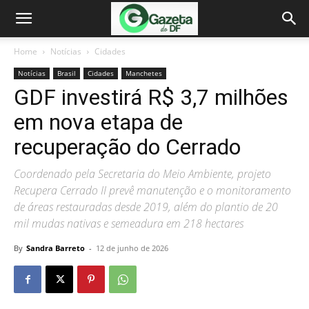
Home
Notícias
Cidades
Notícias
Brasil
Cidades
Manchetes
GDF investirá R$ 3,7 milhões
em nova etapa de
recuperação do Cerrado
Coordenado pela Secretaria do Meio Ambiente, projeto
Recupera Cerrado II prevê manutenção e o monitoramento
de áreas restauradas desde 2019, além do plantio de 20
mil mudas nativas e semeadura em 218 hectares
By
Sandra Barreto
-
12 de junho de 2026