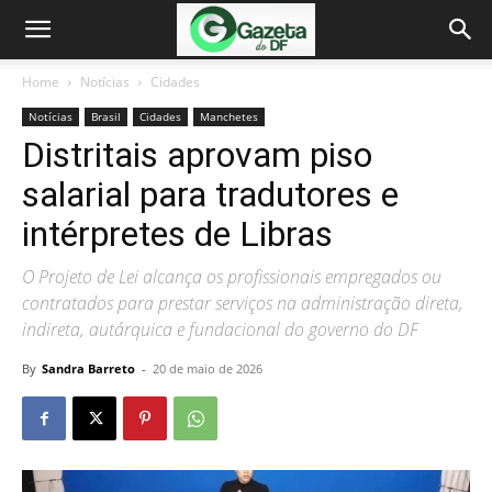
Home
Notícias
Cidades
Notícias
Brasil
Cidades
Manchetes
Distritais aprovam piso
salarial para tradutores e
intérpretes de Libras
O Projeto de Lei alcança os profissionais empregados ou
contratados para prestar serviços na administração direta,
indireta, autárquica e fundacional do governo do DF
By
Sandra Barreto
-
20 de maio de 2026