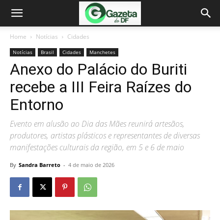
Home
Notícias
Cidades
Notícias
Brasil
Cidades
Manchetes
Anexo do Palácio do Buriti
recebe a III Feira Raízes do
Entorno
Evento em alusão ao Dia das Mães reunirá artesãos,
produtores, artistas plásticos e representantes de diversas
manifestações culturais da região, em 5 e 6 de maio
By
Sandra Barreto
-
4 de maio de 2026