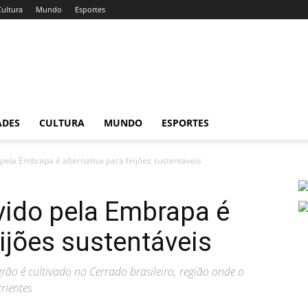
Cultura
Mundo
Esportes
ADES
CULTURA
MUNDO
ESPORTES
pela Embrapa é alternativa para feijões sustentáveis
vido pela Embrapa é
eijões sustentáveis
o é cultivado no Cerrado brasileiro, região onde o
rientes