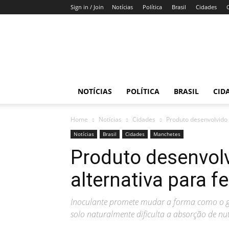
Sign in / Join
Notícias
Política
Brasil
Cidades
Gazeta
do
DF
NOTÍCIAS
POLÍTICA
BRASIL
CID
Home
Notícias
Cidades
Produto desenvolvido 
Notícias
Brasil
Cidades
Manchetes
Produto desenvol
alternativa para f
Inoculante promete mudar a forma como o grã
solo naturalmente dificulta a absorção de nut