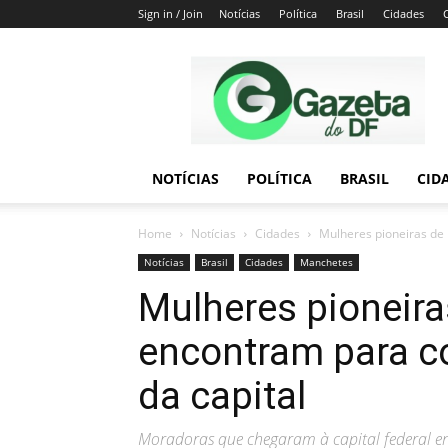
Sign in / Join
Notícias
Política
Brasil
Cidades
Gazeta
do
DF
NOTÍCIAS
POLÍTICA
BRASIL
CID
Home
Notícias
Cidades
Mulheres pioneiras de 
Notícias
Brasil
Cidades
Manchetes
Mulheres pioneiras
encontram para co
da capital
Moradoras que chegaram à capital federal en