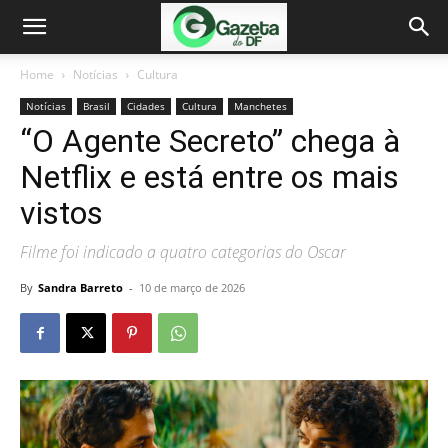
Home
Notícias
Cultura
Notícias
Brasil
Cidades
Cultura
Manchetes
“O Agente Secreto” chega à
Netflix e está entre os mais
vistos
Filme foi indicado a quatro categorias do Oscar
By
Sandra Barreto
-
10 de março de 2026