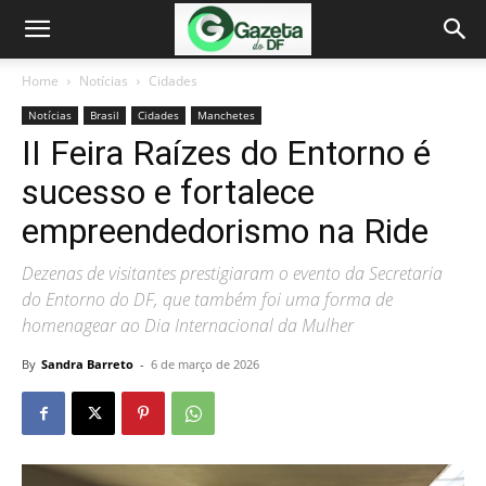
Home
Notícias
Cidades
Notícias
Brasil
Cidades
Manchetes
II Feira Raízes do Entorno é
sucesso e fortalece
empreendedorismo na Ride
Dezenas de visitantes prestigiaram o evento da Secretaria
do Entorno do DF, que também foi uma forma de
homenagear ao Dia Internacional da Mulher
By
Sandra Barreto
-
6 de março de 2026