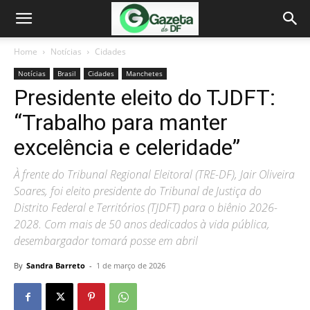
Home
Notícias
Cidades
Notícias
Brasil
Cidades
Manchetes
Presidente eleito do TJDFT:
“Trabalho para manter
excelência e celeridade”
À frente do Tribunal Regional Eleitoral (TRE-DF), Jair Oliveira
Soares, foi eleito presidente do Tribunal de Justiça do
Distrito Federal e Territórios (TJDFT) para o biênio 2026-
2028. Com mais de 50 anos dedicados à vida pública,
desembargador tomará posse em abril
By
Sandra Barreto
-
1 de março de 2026