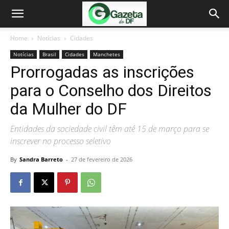
Home
Notícias
Cidades
Notícias
Brasil
Cidades
Manchetes
Prorrogadas as inscrições
para o Conselho dos Direitos
da Mulher do DF
Entidades da sociedade civil têm até 15 de março para se
inscrever no processo seletivo
By
Sandra Barreto
-
27 de fevereiro de 2026