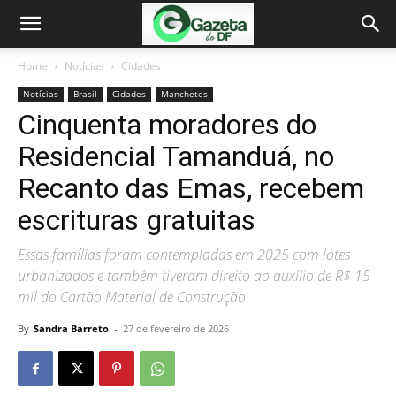
Home
Notícias
Cidades
Notícias
Brasil
Cidades
Manchetes
Cinquenta moradores do
Residencial Tamanduá, no
Recanto das Emas, recebem
escrituras gratuitas
Essas famílias foram contempladas em 2025 com lotes
urbanizados e também tiveram direito ao auxílio de R$ 15
mil do Cartão Material de Construção
By
Sandra Barreto
-
27 de fevereiro de 2026