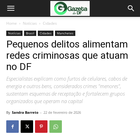
Home
Notícias
Cidades
Notícias
Brasil
Cidades
Manchetes
Pequenos delitos alimentam
redes criminosas que atuam
no DF
Especialistas explicam como furtos de celulares, cabos de
energia e outros bens, considerados crimes "menores",
sustentam esquemas de receptação e fortalecem grupos
organizados que operam na capital
By
Sandra Barreto
-
22 de fevereiro de 2026