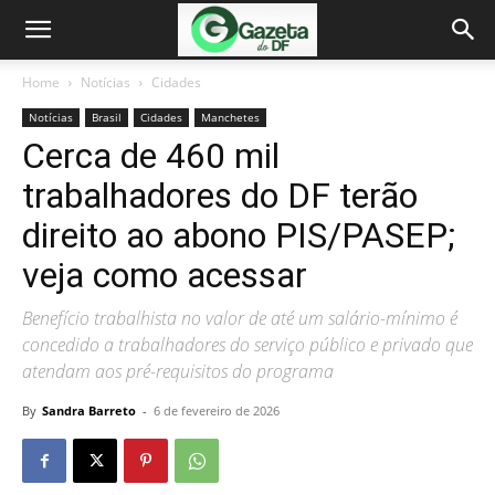
Home
Notícias
Cidades
Notícias
Brasil
Cidades
Manchetes
Cerca de 460 mil
trabalhadores do DF terão
direito ao abono PIS/PASEP;
veja como acessar
Benefício trabalhista no valor de até um salário-mínimo é
concedido a trabalhadores do serviço público e privado que
atendam aos pré-requisitos do programa
By
Sandra Barreto
-
6 de fevereiro de 2026