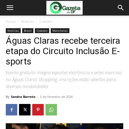
Home
Notícias
Cidades
Notícias
Brasil
Cidades
Manchetes
Águas Claras recebe terceira
etapa do Circuito Inclusão E-
sports
Evento gratuito integra esportes eletrônicos e artes marciais
no Águas Claras Shopping; inscrições estão abertas para
diversas modalidades
By
Sandra Barreto
-
5 de fevereiro de 2026