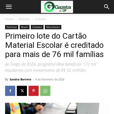
Home
Notícias
Cidades
Notícias
Brasil
Cidades
Manchetes
Primeiro lote do Cartão
Material Escolar é creditado
para mais de 76 mil famílias
Ao longo de 2026, programa deve beneficiar 172 mil
estudantes com investimento de R$ 52 milhões
By
Sandra Barreto
-
4 de fevereiro de 2026