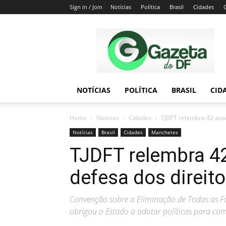
Sign in / Join
Notícias
Política
Brasil
Cidades
Gazeta
do
DF
NOTÍCIAS
POLÍTICA
BRASIL
CID
Home
Notícias
Cidades
TJDFT relembra 42 ano
Notícias
Brasil
Cidades
Manchetes
TJDFT relembra 4
defesa dos direit
Convenção sobre a Eliminação de Todas as 
obrigou o Estado a adotar políticas para co