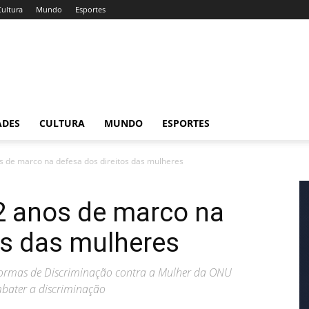
Cultura
Mundo
Esportes
ADES
CULTURA
MUNDO
ESPORTES
s de marco na defesa dos direitos das mulheres
2 anos de marco na
os das mulheres
Formas de Discriminação contra a Mulher da ONU
mbater a discriminação