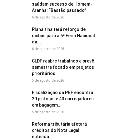
saúdam sucesso de Homem-
Aranha: “Bastão passado”
6 de agosto de 2026
Planaltina terá reforço de
ônibus para a 6ª Feira Nacional
da...
6 de agosto de 2026
CLDF reabre trabalhos e prevê
semestre focado em projetos
prioritários
5 de agosto de 2026
Fiscalização da PRF encontra
20 pistolas e 40 carregadores
em bagagem...
5 de agosto de 2026
Reforma tributária afetará
créditos do Nota Legal;
entenda