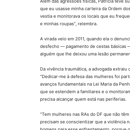
Além das agressões físicas, Patrícia teve s
que eu usasse minha carteira da Ordem dos
vestia e monitorava os locais que eu frequ
e minhas roupas”, relembra.
A virada veio em 2011, quando ela o denun
desfecho — pagamento de cestas básicas — a
alguém que lhe deixou uma lesão permanen
Da vivência traumática, a advogada extraiu 
“Dedicar-me à defesa das mulheres foi par
avanços fundamentais na Lei Maria da Penh
que se estendem a familiares e o monitoram
precisa alcançar quem está nas periferias.
“Tem mulheres nas RAs do DF que não têm i
precisam se conscientizar que a violência 
homens para esse enfrentamento, porque o 