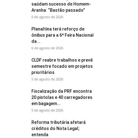
saúdam sucesso de Homem-
Aranha: “Bastão passado”
6 de agosto de 2026
Planaltina terá reforço de
ônibus para a 6ª Feira Nacional
da...
6 de agosto de 2026
CLDF reabre trabalhos e prevê
semestre focado em projetos
prioritários
5 de agosto de 2026
Fiscalização da PRF encontra
20 pistolas e 40 carregadores
em bagagem...
5 de agosto de 2026
Reforma tributária afetará
créditos do Nota Legal;
entenda