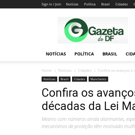
Sign in / Join
Notícias
Política
Brasil
Cidades
Gazeta
do
DF
NOTÍCIAS
POLÍTICA
BRASIL
CID
Home
Notícias
Cidades
Confira os avanços e 
Notícias
Brasil
Cidades
Manchetes
Confira os avanço
décadas da Lei M
Mesmo com números ainda alarmantes, espec
mecanismos de proteção têm motivado mulhere