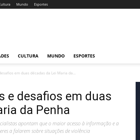
Cultura
Mundo
Esportes
ADES
CULTURA
MUNDO
ESPORTES
desafios em duas décadas da Lei Maria da...
s e desafios em duas
aria da Penha
ialistas apontam que o maior acesso à informação e a
s a falarem sobre situações de violência