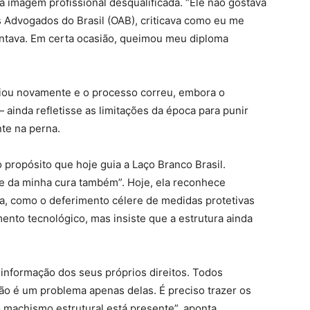
ua imagem profissional desqualificada. “Ele não gostava
 Advogados do Brasil (OAB), criticava como eu me
entava. Em certa ocasião, queimou meu diploma
ciou novamente e o processo correu, embora o
inda refletisse as limitações da época para punir
te na perna.
o propósito que hoje guia a Laço Branco Brasil.
te da minha cura também”. Hoje, ela reconhece
a, como o deferimento célere de medidas protetivas
ento tecnológico, mas insiste que a estrutura ainda
nformação dos seus próprios direitos. Todos
não é um problema apenas delas. É preciso trazer os
machismo estrutural está presente”, aponta,