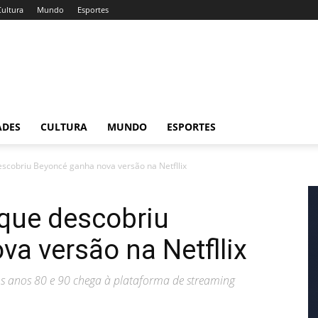
Cultura
Mundo
Esportes
ADES
CULTURA
MUNDO
ESPORTES
escobriu Beyoncé ganha nova versão na Netfllix
 que descobriu
a versão na Netfllix
s anos 80 e 90 chega à plataforma de streaming