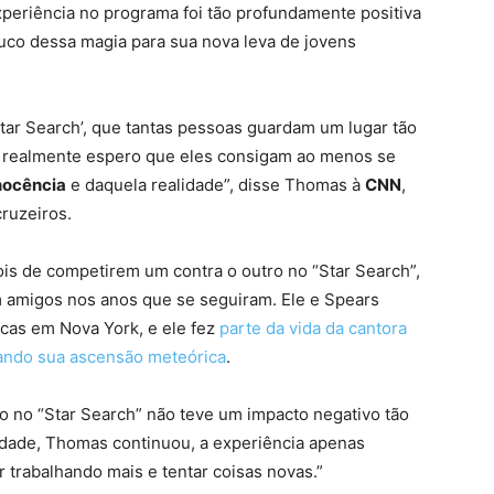
xperiência no programa foi tão profundamente positiva
uco dessa magia para sua nova leva de jovens
tar Search’, que tantas pessoas guardam um lugar tão
u realmente espero que eles consigam ao menos se
nocência
e daquela realidade”, disse Thomas à
CNN
,
ruzeiros.
ois de competirem um contra o outro no “Star Search”,
m amigos nos anos que se seguiram. Ele e Spears
cas em Nova York, e ele fez
parte da vida da cantora
ando sua ascensão meteórica
.
ão no “Star Search” não teve um impacto negativo tão
rdade, Thomas continuou, a experiência apenas
 trabalhando mais e tentar coisas novas.”