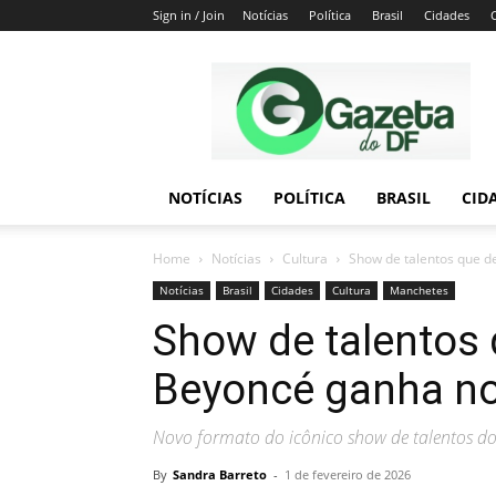
Sign in / Join
Notícias
Política
Brasil
Cidades
Gazeta
do
DF
NOTÍCIAS
POLÍTICA
BRASIL
CID
Home
Notícias
Cultura
Show de talentos que d
Notícias
Brasil
Cidades
Cultura
Manchetes
Show de talentos
Beyoncé ganha nov
Novo formato do icônico show de talentos do
By
Sandra Barreto
-
1 de fevereiro de 2026