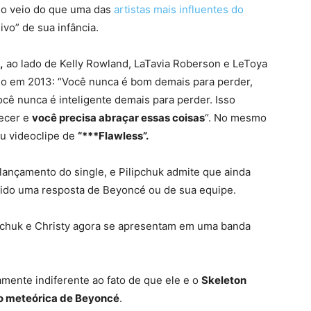
so veio do que uma das
artistas mais influentes do
o” de sua infância.
,
ao lado de Kelly Rowland, LaTavia Roberson e LeToya
ndo em 2013: “Você nunca é bom demais para perder,
cê nunca é inteligente demais para perder. Isso
tecer e
você precisa abraçar essas coisas
“. No mesmo
u videoclipe de
“***Flawless”.
ançamento do single, e Pilipchuk admite que ainda
ido uma resposta de Beyoncé ou de sua equipe.
pchuk e Christy agora se apresentam em uma banda
amente indiferente ao fato de que ele e o
Skeleton
o meteórica de Beyoncé
.