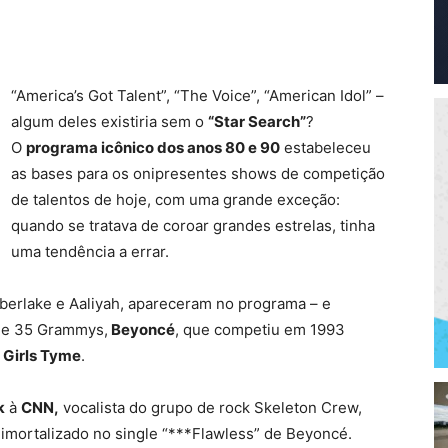
“America’s Got Talent”, “The Voice”, “American Idol” –
algum deles existiria sem o
“Star Search”
?
O
programa icônico dos anos 80 e 90
estabeleceu
as bases para os onipresentes shows de competição
de talentos de hoje, com uma grande exceção:
quando se tratava de coroar grandes estrelas, tinha
uma tendência a errar.
berlake e Aaliyah, apareceram no programa – e
de 35 Grammys,
Beyoncé
, que competiu em 1993
o
Girls Tyme
.
k
à
CNN,
vocalista do grupo de rock Skeleton Crew,
mortalizado no single “***Flawless” de Beyoncé.