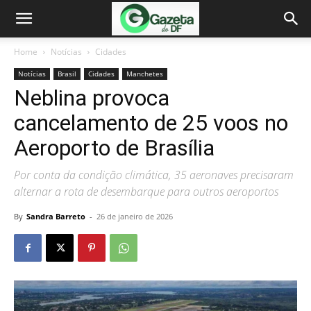
Home
Notícias
Cidades
Notícias
Brasil
Cidades
Manchetes
Neblina provoca
cancelamento de 25 voos no
Aeroporto de Brasília
Por conta da condição climática, 35 aeronaves precisaram
alternar a rota de desembarque para outros aeroportos
By
Sandra Barreto
-
26 de janeiro de 2026