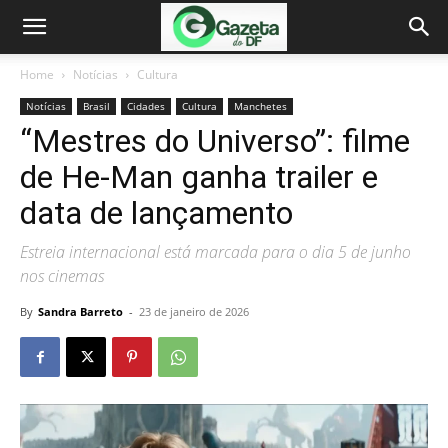
Home
Notícias
Cultura
Notícias
Brasil
Cidades
Cultura
Manchetes
“Mestres do Universo”: filme
de He-Man ganha trailer e
data de lançamento
Estreia internacional está marcada para o dia 5 de junho
nos cinemas
By
Sandra Barreto
-
23 de janeiro de 2026