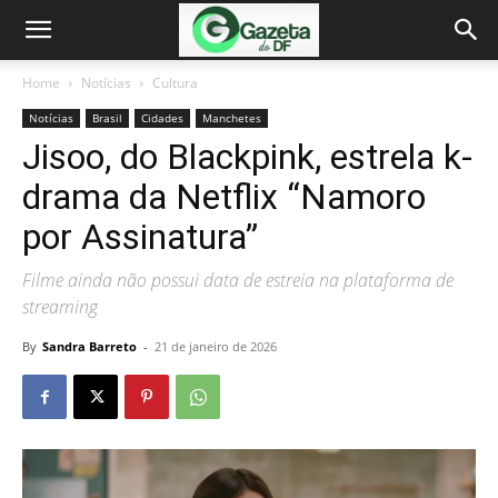
Home
Notícias
Cultura
Notícias
Brasil
Cidades
Manchetes
Jisoo, do Blackpink, estrela k-
drama da Netflix “Namoro
por Assinatura”
Filme ainda não possui data de estreia na plataforma de
streaming
By
Sandra Barreto
-
21 de janeiro de 2026