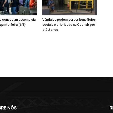
os convocam assembleia
Vândalos podem perder benefícios
quinta-feira (6/8)
sociais e prioridade na Codhab por
até 2 anos
BRE NÓS
R