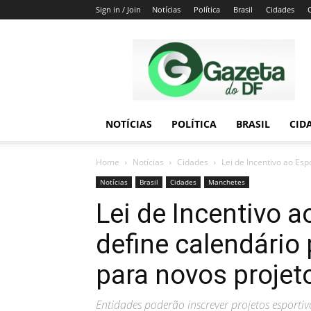
Sign in / Join
Notícias
Política
Brasil
Cidades
Gazeta
do
DF
NOTÍCIAS
POLÍTICA
BRASIL
CID
Home
Notícias
Cidades
Lei de Incentivo ao Esp
Notícias
Brasil
Cidades
Manchetes
Lei de Incentivo 
define calendário
para novos projet
Entidades poderão inscrever projetos esportiv