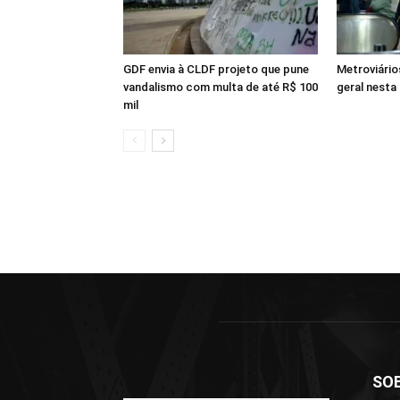
GDF envia à CLDF projeto que pune
Metroviári
vandalismo com multa de até R$ 100
geral nesta 
mil
SO