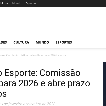
Cultura
Mundo
Esportes
ADES
CULTURA
MUNDO
ESPORTES
orte: Comissão define calendário para 2026 e abre...
ao Esporte: Comissão
 para 2026 e abre prazo
os
os de fevereiro a setembro de 2026