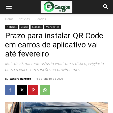
Home
Notícias
Cidades
Notícias
Brasil
Cidades
Manchetes
Prazo para instalar QR Code
em carros de aplicativo vai
até fevereiro
Mais de 25 mil motoristas já emitiram o dístico; exigência
passa a valer com sanções no próximo mês
By
Sandra Barreto
-
16 de janeiro de 2026