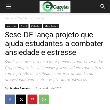
Home
Notícias
Cidades
Notícias
Brasil
Cidades
Manchetes
Sesc-DF lança projeto que
ajuda estudantes a combater
ansiedade e estresse
Saúde mental se tornou o fator preponderante nos estudos.
Grupo terapêutico vai atender Jovens e adultos que sofrem
com a pressão do vestibular, concurso, atividades da
universidade, entre outras exigências acadêmicas
By
Sandra Barreto
-
13 de janeiro de 2026