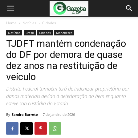
Home
Notícias
Cidades
Notícias
Brasil
Cidades
Manchetes
TJDFT mantém condenação
do DF por demora de quase
dez anos na restituição de
veículo
Distrito Federal também terá de indenizar proprietária por
danos materiais devido à deterioração do bem enquanto
esteve sob custódia do Estado
By
Sandra Barreto
-
7 de janeiro de 2026