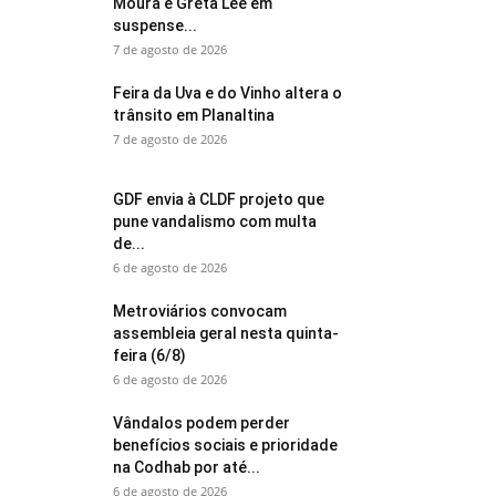
Moura e Greta Lee em
suspense...
7 de agosto de 2026
Feira da Uva e do Vinho altera o
trânsito em Planaltina
7 de agosto de 2026
GDF envia à CLDF projeto que
pune vandalismo com multa
de...
6 de agosto de 2026
Metroviários convocam
assembleia geral nesta quinta-
feira (6/8)
6 de agosto de 2026
Vândalos podem perder
benefícios sociais e prioridade
na Codhab por até...
6 de agosto de 2026