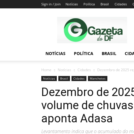
Sign in / Join
Notícias
Política
Brasil
Cidades
Gazeta
do
DF
NOTÍCIAS
POLÍTICA
BRASIL
CID
Home
Notícias
Cidades
Dezembro de 2025 reg
Notícias
Brasil
Cidades
Manchetes
Dezembro de 2025
volume de chuvas 
aponta Adasa
Levantamento indica que o acumulado do mê