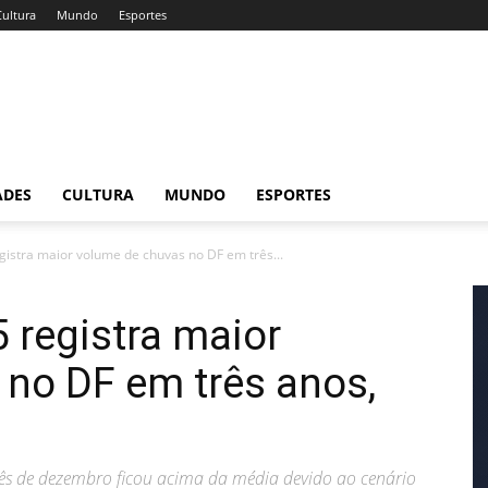
Cultura
Mundo
Esportes
ADES
CULTURA
MUNDO
ESPORTES
istra maior volume de chuvas no DF em três...
 registra maior
no DF em três anos,
s de dezembro ficou acima da média devido ao cenário