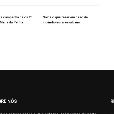
a campanha pelos 20
Saiba o que fazer em caso de
 Maria da Penha
incêndio em área urbana
BRE NÓS
R