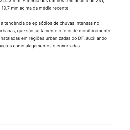
24,3 mm. A média dos últimos três anos é de 231,1
e 19,7 mm acima da média recente.
 a tendência de episódios de chuvas intensas no
urbanas, que são justamente o foco de monitoramento
nstaladas em regiões urbanizadas do DF, auxiliando
actos como alagamentos e enxurradas.