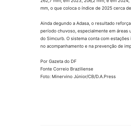
262,7 mm; em 2023, 206,2 mm; e em 2024, 2
mm, o que coloca o índice de 2025 cerca d
Ainda degundo a Adasa, o resultado reforça
período chuvoso, especialmente em áreas 
do Simcurb. O sistema conta com estações i
no acompanhamento e na prevenção de imp
Por Gazeta do DF
Fonte Correio Braziliense
Foto: Minervino Júnior/CB/D.A.Press