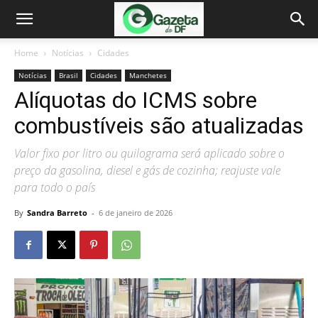
Home
Notícias
Cidades
Notícias
Brasil
Cidades
Manchetes
Alíquotas do ICMS sobre
combustíveis são atualizadas
Valor fixo por litro ou quilograma será aplicado sobre o
preço da gasolina, diesel e gás de cozinha; reajuste vale
para todo o país
By
Sandra Barreto
-
6 de janeiro de 2026