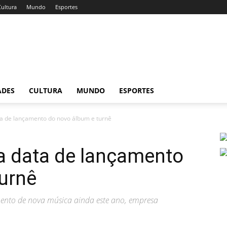
Cultura
Mundo
Esportes
ADES
CULTURA
MUNDO
ESPORTES
ata de lançamento do novo álbum e turnê
ba data de lançamento
urnê
nto de nova música ainda este ano, empresa