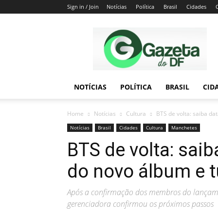
Sign in / Join
Notícias
Política
Brasil
Cidades
Gazeta
do
DF
NOTÍCIAS
POLÍTICA
BRASIL
CID
Home
Notícias
Cultura
BTS de volta: saiba d
Notícias
Brasil
Cidades
Cultura
Manchetes
BTS de volta: sai
do novo álbum e t
Após a confirmação dos membros do lançame
gerenciadora confirmou os próximos passos