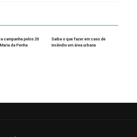
a campanha pelos 20
Saiba o que fazer em caso de
 Maria da Penha
incêndio em área urbana