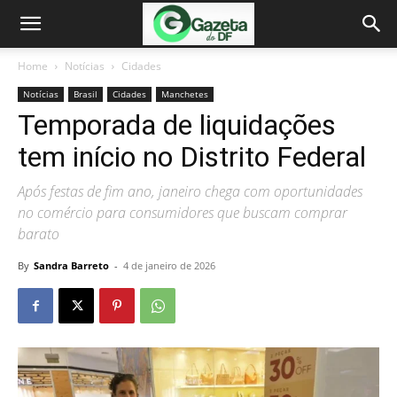
Home
Notícias
Cidades
Notícias
Brasil
Cidades
Manchetes
Temporada de liquidações
tem início no Distrito Federal
Após festas de fim ano, janeiro chega com oportunidades
no comércio para consumidores que buscam comprar
barato
By
Sandra Barreto
-
4 de janeiro de 2026