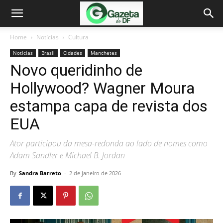
Home
Notícias
Cultura
Notícias
Brasil
Cidades
Manchetes
Novo queridinho de
Hollywood? Wagner Moura
estampa capa de revista dos
EUA
Ator participou da mesa-redonda ao lado de nomes como
Adam Sandler e Michael B. Jordan
By
Sandra Barreto
-
2 de janeiro de 2026