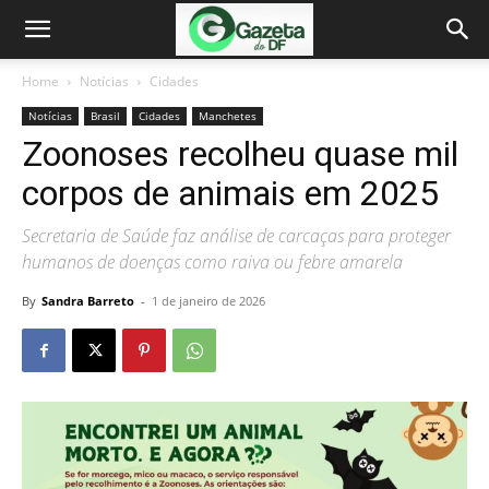
Home
Notícias
Cidades
Notícias
Brasil
Cidades
Manchetes
Zoonoses recolheu quase mil
corpos de animais em 2025
Secretaria de Saúde faz análise de carcaças para proteger
humanos de doenças como raiva ou febre amarela
By
Sandra Barreto
-
1 de janeiro de 2026