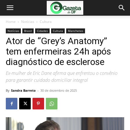
Home
Notícias
Cultura
Notícias
Brasil
Cidades
Cultura
Manchetes
Ator de “Grey’s Anatomy”
tem enfermeiras 24h após
diagnóstico de esclerose
Ex-mulher de Eric Dane afirma que enfrentou o convênio
para garantir cuidado domiciliar integral
By
Sandra Barreto
-
30 de dezembro de 2025