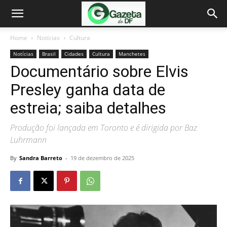
Home
Notícias
Cultura
Notícias
Brasil
Cidades
Cultura
Manchetes
Documentário sobre Elvis
Presley ganha data de
estreia; saiba detalhes
Produção foi lançada em Toronto e é dirigida por Baz
Luhrmann
By
Sandra Barreto
-
19 de dezembro de 2025