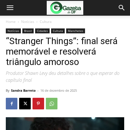
Home
Notícias
Cultura
Notícias
Brasil
Cidades
Cultura
Manchetes
“Stranger Things”: final será
memorável e resolverá
triângulo amoroso
Produtor Shawn Levy deu detalhes sobre o que esperar do
capítulo final
By
Sandra Barreto
-
16 de dezembro de 2025