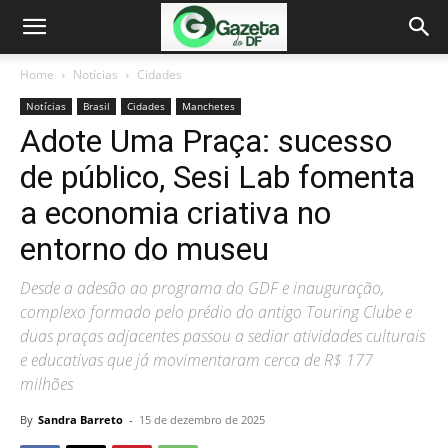
Home
Notícias
Cidades
Notícias
Brasil
Cidades
Manchetes
Adote Uma Praça: sucesso
de público, Sesi Lab fomenta
a economia criativa no
entorno do museu
Desde a adesão ao programa do GDF e inauguração,
complexo formado pelo prédio do antigo Touring Clube e
duas praças adjacentes passou a sediar atividades culturais
e educativas que já movimentaram cerca de R$ 177
milhões
By
Sandra Barreto
-
15 de dezembro de 2025