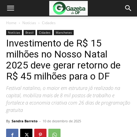
Home
Notícias
Cidades
Notícias
Brasil
Cidades
Manchetes
Investimento de R$ 15
milhões no Nosso Natal
2025 deve gerar retorno de
R$ 45 milhões para o DF
Festival natalino, o maior em estrutura já realizado na
capital, mobiliza mais de 8 mil postos de trabalho e
fortalece a economia criativa com 26 dias de programação
gratuita
By
Sandra Barreto
-
10 de dezembro de 2025