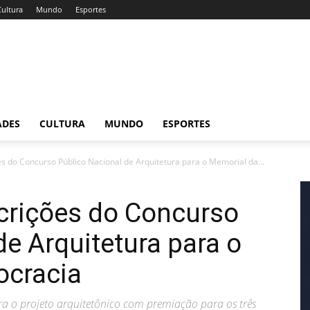
Cultura
Mundo
Esportes
ADES
CULTURA
MUNDO
ESPORTES
 do Concurso Público Nacional de Arquitetura para o Memorial da...
rições do Concurso
de Arquitetura para o
ocracia
ra o projeto arquitetônico com premiação para os três