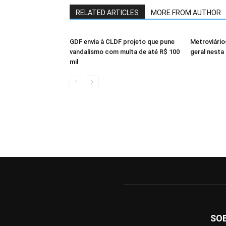
RELATED ARTICLES
MORE FROM AUTHOR
GDF envia à CLDF projeto que pune
Metroviári
vandalismo com multa de até R$ 100
geral nesta 
mil
SO