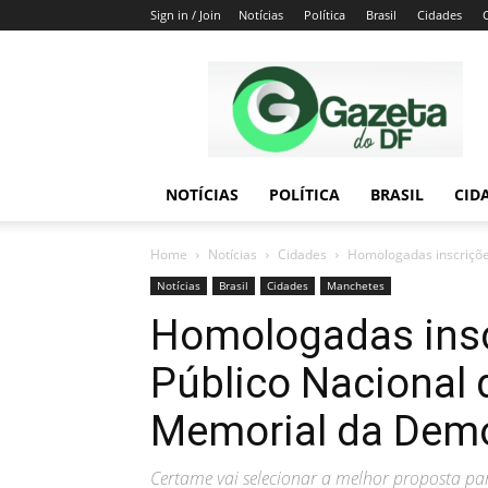
Sign in / Join
Notícias
Política
Brasil
Cidades
Gazeta
do
DF
NOTÍCIAS
POLÍTICA
BRASIL
CID
Home
Notícias
Cidades
Homologadas inscrições
Notícias
Brasil
Cidades
Manchetes
Homologadas insc
Público Nacional 
Memorial da Dem
Certame vai selecionar a melhor proposta pa