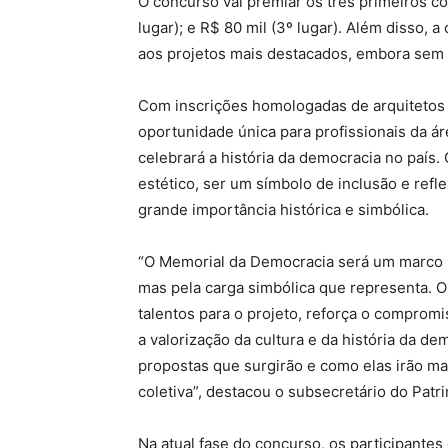
O concurso vai premiar os três primeiros co
lugar); e R$ 80 mil (3º lugar). Além disso,
aos projetos mais destacados, embora sem 
Com inscrições homologadas de arquitetos 
oportunidade única para profissionais da á
celebrará a história da democracia no país.
estético, ser um símbolo de inclusão e refl
grande importância histórica e simbólica.
“O Memorial da Democracia será um marco n
mas pela carga simbólica que representa. 
talentos para o projeto, reforça o comprom
a valorização da cultura e da história da de
propostas que surgirão e como elas irão ma
coletiva”, destacou o subsecretário do Patr
Na atual fase do concurso, os participantes