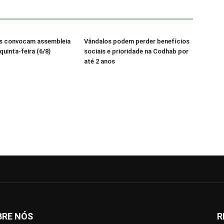
os convocam assembleia
Vândalos podem perder benefícios
quinta-feira (6/8)
sociais e prioridade na Codhab por
até 2 anos
BRE NÓS
R