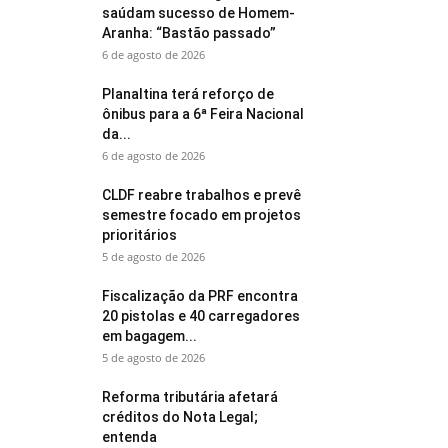
saúdam sucesso de Homem-
Aranha: “Bastão passado”
6 de agosto de 2026
Planaltina terá reforço de
ônibus para a 6ª Feira Nacional
da...
6 de agosto de 2026
CLDF reabre trabalhos e prevê
semestre focado em projetos
prioritários
5 de agosto de 2026
Fiscalização da PRF encontra
20 pistolas e 40 carregadores
em bagagem...
5 de agosto de 2026
Reforma tributária afetará
créditos do Nota Legal;
entenda