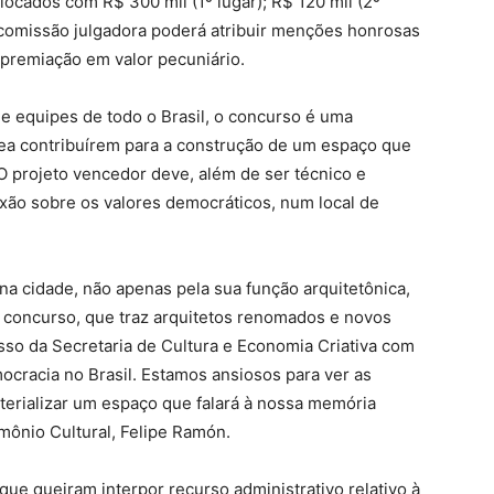
locados com R$ 300 mil (1º lugar); R$ 120 mil (2º
 a comissão julgadora poderá atribuir menções honrosas
premiação em valor pecuniário.
e equipes de todo o Brasil, o concurso é uma
rea contribuírem para a construção de um espaço que
 O projeto vencedor deve, além de ser técnico e
exão sobre os valores democráticos, num local de
a cidade, não apenas pela sua função arquitetônica,
O concurso, que traz arquitetos renomados e novos
isso da Secretaria de Cultura e Economia Criativa com
mocracia no Brasil. Estamos ansiosos para ver as
terializar um espaço que falará à nossa memória
imônio Cultural, Felipe Ramón.
 que queiram interpor recurso administrativo relativo à