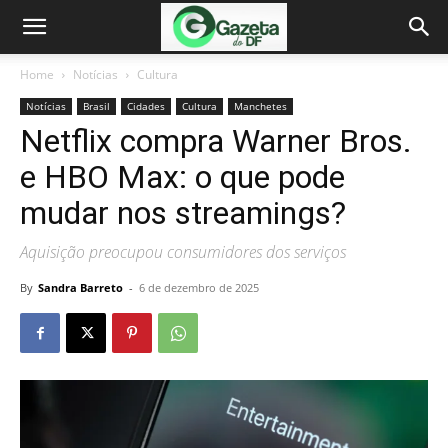
Home
Notícias
Cultura
Notícias
Brasil
Cidades
Cultura
Manchetes
Netflix compra Warner Bros.
e HBO Max: o que pode
mudar nos streamings?
Aquisição preocupou consumidores dos serviços
By
Sandra Barreto
-
6 de dezembro de 2025