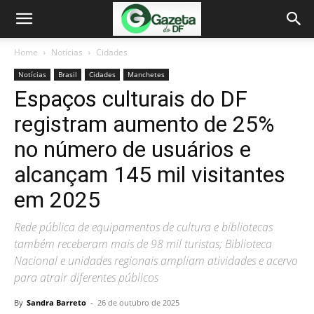
Home
Notícias
Cidades
Notícias
Brasil
Cidades
Manchetes
Espaços culturais do DF
registram aumento de 25%
no número de usuários e
alcançam 145 mil visitantes
em 2025
Rede pública de equipamentos de cultura e bibliotecas
também receberam mais de 98 mil turistas; Biblioteca
Nacional e unidades regionais ampliam atividades e acervo
para atrair diferentes públicos
By
Sandra Barreto
-
26 de outubro de 2025