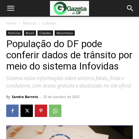
Home
Notícias
Cidades
Notícias
Brasil
Cidades
Manchetes
População do DF pode
conferir dados de trânsito por
meio do sistema Infovidas
Sistema reúne informações sobre sinistros fatais, frota e
condutores, com acesso gratuito e atualizado no site oficial
By
Sandra Barreto
-
25 de outubro de 2025