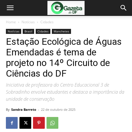
Home
Notícias
Cidades
Notícias
Brasil
Cidades
Manchetes
Estação Ecológica de Águas
Emendadas é tema de
projeto no 14º Circuito de
Ciências do DF
Iniciativa de professora do Centro Educacional 3 de
Sobradinho envolve estudantes e destaca a importância da
unidade de conservação
By
Sandra Barreto
-
22 de outubro de 2025