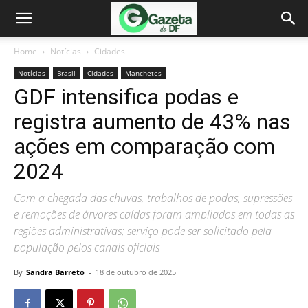
Home
Notícias
Cidades
Notícias
Brasil
Cidades
Manchetes
GDF intensifica podas e
registra aumento de 43% nas
ações em comparação com
2024
Com a chegada das chuvas, trabalhos de podas, supressões
e remoções de árvores caídas foram ampliados em todas as
regiões administrativas; serviço pode ser solicitado pela
população pelos canais oficiais
By
Sandra Barreto
-
18 de outubro de 2025