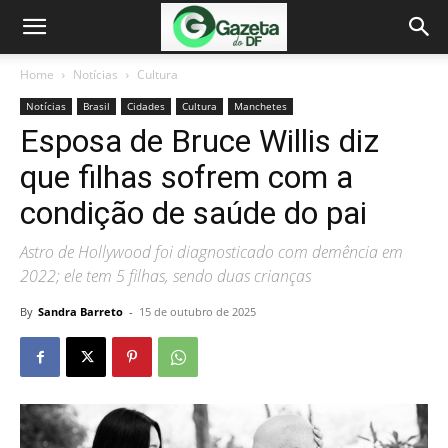
Home
Notícias
Cultura
Notícias
Brasil
Cidades
Cultura
Manchetes
Esposa de Bruce Willis diz
que filhas sofrem com a
condição de saúde do pai
Astro de Hollywood foi diagnosticado com demência em
2022; ele tem 5 filhas, sendo duas crianças
By
Sandra Barreto
-
15 de outubro de 2025