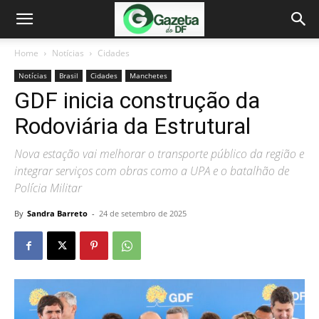
Home
Notícias
Cidades
Notícias
Brasil
Cidades
Manchetes
GDF inicia construção da
Rodoviária da Estrutural
Nova estação vai melhorar o transporte público da região e
integrar serviços com obras como a UPA e o batalhão de
Polícia Militar
By
Sandra Barreto
-
24 de setembro de 2025